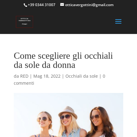
+39 0344 31007
otticavergottini@gmail.com
Come scegliere gli occhiali
da sole da donna
da
RED
|
Mag 18, 2022
|
Occhiali da sole
|
0
commenti