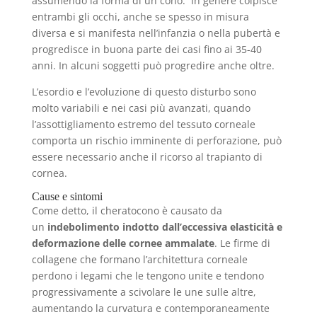
assumendo la forma di un cono. In genere colpisce
entrambi gli occhi, anche se spesso in misura
diversa e si manifesta nell’infanzia o nella pubertà e
progredisce in buona parte dei casi fino ai 35-40
anni. In alcuni soggetti può progredire anche oltre.
L’esordio e l’evoluzione di questo disturbo sono
molto variabili e nei casi più avanzati, quando
l’assottigliamento estremo del tessuto corneale
comporta un rischio imminente di perforazione, può
essere necessario anche il ricorso al trapianto di
cornea.
Cause e sintomi
Come detto, il cheratocono è causato da
un
indebolimento indotto dall’eccessiva elasticità e
deformazione delle cornee ammalate
. Le firme di
collagene che formano l’architettura corneale
perdono i legami che le tengono unite e tendono
progressivamente a scivolare le une sulle altre,
aumentando la curvatura e contemporaneamente