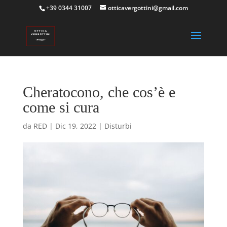
+39 0344 31007
otticavergottini@gmail.com
Cheratocono, che cos’è e
come si cura
da
RED
|
Dic 19, 2022
|
Disturbi